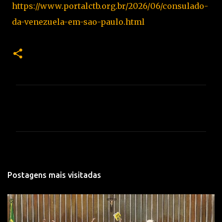
https://www.portalctb.org.br/2026/06/consulado-
da-venezuela-em-sao-paulo.html
C
o
m
e
n
t
Postagens mais visitadas
á
r
i