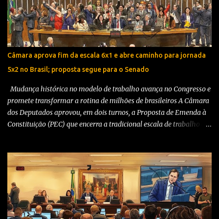
o
s
Câmara aprova fim da escala 6x1 e abre caminho para jornada
5x2 no Brasil; proposta segue para o Senado
Mudança histórica no modelo de trabalho avança no Congresso e
promete transformar a rotina de milhões de brasileiros A Câmara
dos Deputados aprovou, em dois turnos, a Proposta de Emenda à
Constituição (PEC) que encerra a tradicional escala de trabalho 6x1
no Brasil e abre espaço para a adoção da escala 5x2, com dois dias
de descanso semanal. A decisão, tomada com ampla maioria
parlamentar, representa uma das mudanças mais significativas
nas regras trabalhistas do país nas últimas décadas e agora segue
para análise do Senado Federal. A proposta estabelece uma
jornada máxima de 40 horas semanais, com garantia de dois dias
de descanso remunerado por semana, sendo ao menos um deles
preferencialmente aos domingos. O texto também prevê uma