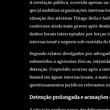
A revelação pública, ocorrida apenas n
que já mobiliza organizações internacio
situação dos ativistas
Thiago Ávila
e
Sai
contornos ainda mais graves após denúnc
Ambos foram interceptados por forças 
internacional e seguem sob custódia do
Segundo relatos divulgados por advogado
submetidos a agressões físicas, intimid
detenção. O episódio ocorreu após a int
Sumud em águas internacionais, a mais 
questionamentos jurídicos relevantes sob
Detenção prolongada e acusações 
A situação ganhou novos desdobramento