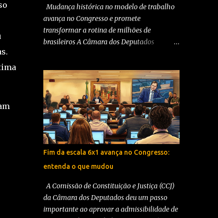
so
Mudança histórica no modelo de trabalho
avança no Congresso e promete
transformar a rotina de milhões de
u
brasileiros A Câmara dos Deputados
s.
aprovou, em dois turnos, a Proposta de
Emenda à Constituição (PEC) que encerra a
tima
tradicional escala de trabalho 6x1 no Brasil e
abre espaço para a adoção da escala 5x2,
com dois dias de descanso semanal. A
ram
decisão, tomada com ampla maioria
parlamentar, representa uma das mudanças
mais significativas nas regras trabalhistas
do país nas últimas décadas e agora segue
Fim da escala 6x1 avança no Congresso:
para análise do Senado Federal. A proposta
entenda o que mudou
estabelece uma jornada máxima de 40
horas semanais, com garantia de dois dias
A Comissão de Constituição e Justiça (CCJ)
de descanso remunerado por semana, sendo
da Câmara dos Deputados deu um passo
ao menos um deles preferencialmente aos
importante ao aprovar a admissibilidade de
domingos. O texto também prevê uma