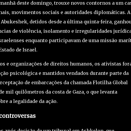
a manhã deste domingo, trouxe novos contornos a um ca
nais, movimentos sociais e autoridades diplomáticas. A
f Abukeshek
, detidos desde a última quinta-feira, ganho
ias de violência, isolamento e irregularidades jurídica
israelenses enquanto participavam de uma missão marí
 Estado de
Israel
.
s e organizações de direitos humanos, os ativistas fo
ação psicológica e mantidos vendados durante parte da
erceptação de embarcações da chamada Flotilha Global
de mil quilômetros da costa de
Gaza
, o que levanta
re a legalidade da ação.
controversas
s após decisão de um tribunal em
Ashkelon
, que