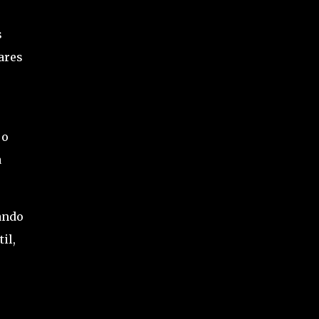
s
ares
 o
a
ando
il,