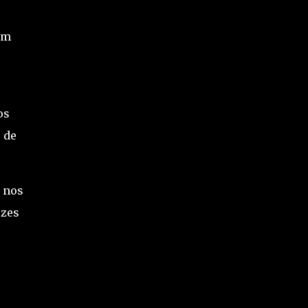
êm
os
 de
, nos
ezes