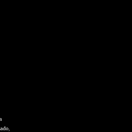
a
ado,