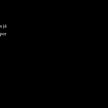
descontentamento crescente com um
modelo conside...
s já
 por